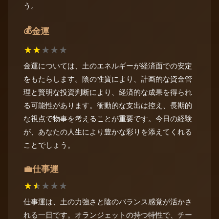
う。
💰
金運
★
★
★
★
★
金運については、土のエネルギーが経済面での安定
をもたらします。陰の性質により、計画的な資金管
理と賢明な投資判断により、経済的な成果を得られ
る可能性があります。衝動的な支出は控え、長期的
な視点で物事を考えることが重要です。今日の経験
が、あなたの人生により豊かな彩りを添えてくれる
ことでしょう。
仕事運
💼
★
★
★
★
★
仕事運は、土の力強さと陰のバランス感覚が活かさ
れる一日です。オランジェットの持つ特性で、チー