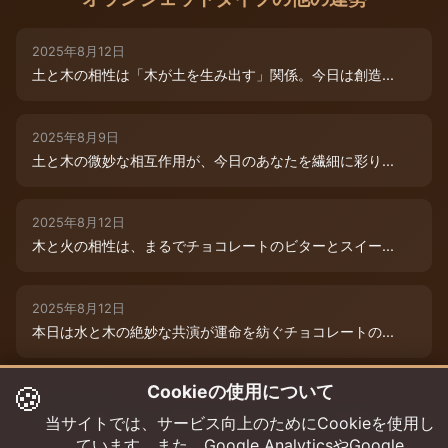
2025年8月12日
土と木の相性は「木が土を生み出す」関係。今日は創造...
2025年8月9日
土と木の微妙な相互作用が、今日のあなたを繊細に彩り...
2025年8月12日
木と火の相性は、まるでチョコレートのビターとスイー...
2025年8月12日
本日は水と木の絶妙な共演が運命を紡ぐチョコレートの...
🍪
Cookieの使用について
2025年8月12日
本日は、燃えるような情熱と成長のエネルギーが交差す...
当サイトでは、サービス向上のためにCookieを使用し
ています。また、Google AnalyticsやGoogle