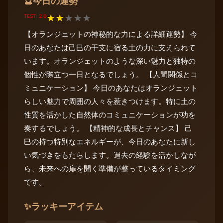
今日の運勢
🔮
TEST: 2.0
★
★
★
★
★
【オランジェットの神秘的な力による詳細運勢】 今
日のあなたは己巳の干支に宿る土の力に支えられて
います。オランジェットのような深い魅力と独特の
個性が際立つ一日となるでしょう。 【人間関係とコ
ミュニケーション】 今日のあなたはオランジェット
らしい魅力で周囲の人々を惹きつけます。特に土の
性質を活かした自然体のコミュニケーションが功を
奏するでしょう。 【精神的な成長とチャンス】 己
巳の持つ特別なエネルギーが、今日のあなたに新し
い気づきをもたらします。過去の経験を活かしなが
ら、未来への扉を開く準備が整っているタイミング
です。
✨
ラッキーアイテム