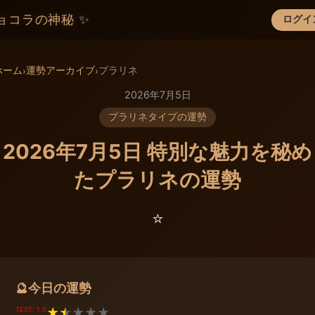
ョコラの神秘 ✨
ログイ
×
ホーム
運勢アーカイブ
プラリネ
›
›
2026年7月5日
プラリネタイプの運勢
2026年7月5日 特別な魅力を秘め
たプラリネの運勢
⭐️
今日の運勢
🔮
TEST: 1.5
★
★
★
★
★