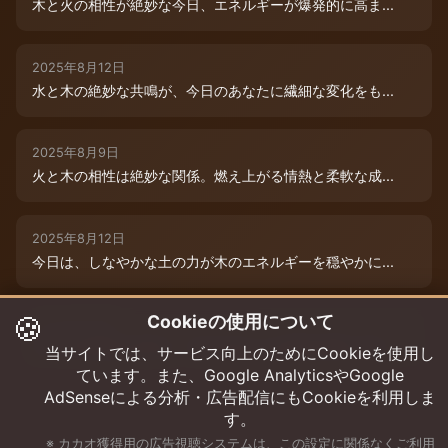
木と火の相性が絶妙な今日、エネルギーが爆発的に高ま...
2025年8月12日
水と木の絶妙な共鳴が、今日のあなたに繊細な変化をも...
2025年8月9日
火と木の相性は絶妙な関係。燃え上がる情熱と柔軟な成...
2025年8月12日
今日は、しなやかな土の力が木のエネルギーを穏やかに...
🍪
Cookieの使用について
2025年8月9日
水と木の絶妙な共演が、今日のあなたを特別な輝きで包...
当サイトでは、サービス向上のためにCookieを使用し
ています。また、Google AnalyticsやGoogle
AdSenseによる分析・広告配信にもCookieを利用しま
す。
※ カカオ獲得用の広告視聴システムは、この設定に関係なくご利用