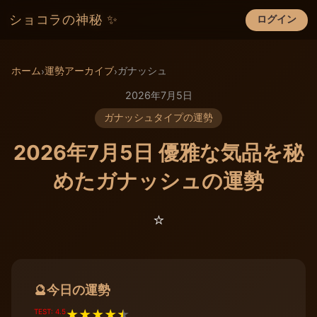
ショコラの神秘 ✨
ログイン
×
ホーム
運勢アーカイブ
ガナッシュ
›
›
2026年7月5日
ガナッシュタイプの運勢
2026年7月5日 優雅な気品を秘
めたガナッシュの運勢
⭐️
今日の運勢
🔮
TEST: 4.5
★
★
★
★
★