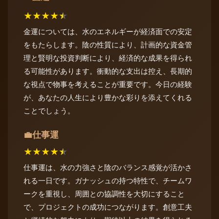
★
★
★
★
★
金運については、水のエネルギーが経済面での安定
をもたらします。陰の性質により、計画的な資金管
理と賢明な投資判断により、経済的な成果を得られ
る可能性があります。衝動的な支出は控え、長期的
な視点で物事を考えることが重要です。今日の経験
が、あなたの人生により豊かな彩りを添えてくれる
ことでしょう。
仕事運
💼
★
★
★
★
★
仕事運は、水の力強さと陰のバランス感覚が活かさ
れる一日です。ガナッシュの持つ特性で、チームワ
ークを重視し、周囲との協調性を大切にすること
で、プロジェクトの成功につながります。創意工夫