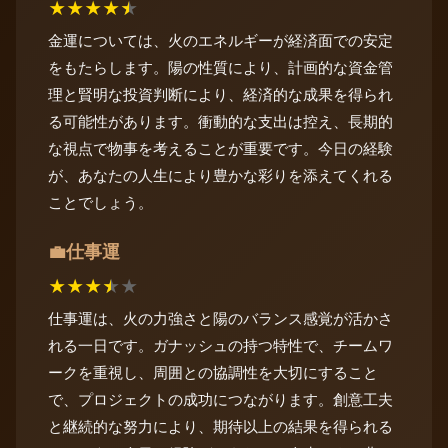
★
★
★
★
★
金運については、火のエネルギーが経済面での安定
をもたらします。陽の性質により、計画的な資金管
理と賢明な投資判断により、経済的な成果を得られ
る可能性があります。衝動的な支出は控え、長期的
な視点で物事を考えることが重要です。今日の経験
が、あなたの人生により豊かな彩りを添えてくれる
ことでしょう。
仕事運
💼
★
★
★
★
★
仕事運は、火の力強さと陽のバランス感覚が活かさ
れる一日です。ガナッシュの持つ特性で、チームワ
ークを重視し、周囲との協調性を大切にすること
で、プロジェクトの成功につながります。創意工夫
と継続的な努力により、期待以上の結果を得られる