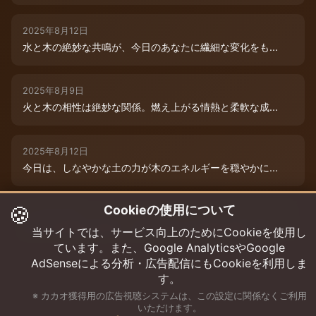
2025年8月12日
水と木の絶妙な共鳴が、今日のあなたに繊細な変化をも...
2025年8月9日
火と木の相性は絶妙な関係。燃え上がる情熱と柔軟な成...
2025年8月12日
今日は、しなやかな土の力が木のエネルギーを穏やかに...
🍪
Cookieの使用について
2025年8月9日
水と木の絶妙な共演が、今日のあなたを特別な輝きで包...
当サイトでは、サービス向上のためにCookieを使用し
ています。また、Google AnalyticsやGoogle
AdSenseによる分析・広告配信にもCookieを利用しま
す。
※ カカオ獲得用の広告視聴システムは、この設定に関係なくご利用
いただけます。