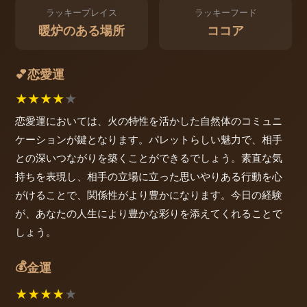
ラッキープレイス
ラッキーフード
暖炉のある場所
ココア
恋愛運
💕
★
★
★
★
★
恋愛運においては、火の特性を活かした自然体のコミュニ
ケーションが鍵となります。パレットらしい魅力で、相手
との深いつながりを築くことができるでしょう。素直な気
持ちを表現し、相手の立場に立った思いやりある行動を心
がけることで、関係性がより豊かになります。今日の経験
が、あなたの人生により豊かな彩りを添えてくれることで
しょう。
💰
金運
★
★
★
★
★