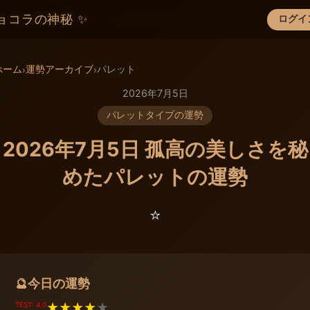
ョコラの神秘 ✨
ログイ
×
ホーム
運勢アーカイブ
パレット
›
›
2026年7月5日
パレットタイプの運勢
2026年7月5日 孤高の美しさを秘
めたパレットの運勢
⭐️
今日の運勢
🔮
TEST: 4.0
★
★
★
★
★