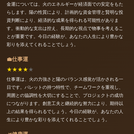
金運については、火のエネルギーが経済面での安定をもた
らします。陽の性質により、計画的な資金管理と賢明な投
資判断により、経済的な成果を得られる可能性がありま
す。衝動的な支出は控え、長期的な視点で物事を考えるこ
とが重要です。今日の経験が、あなたの人生により豊かな
彩りを添えてくれることでしょう。
仕事運
💼
★
★
★
★
★
仕事運は、火の力強さと陽のバランス感覚が活かされる一
日です。パレットの持つ特性で、チームワークを重視し、
周囲との協調性を大切にすることで、プロジェクトの成功
につながります。創意工夫と継続的な努力により、期待以
上の結果を得られるでしょう。今日の経験が、あなたの人
生により豊かな彩りを添えてくれることでしょう。