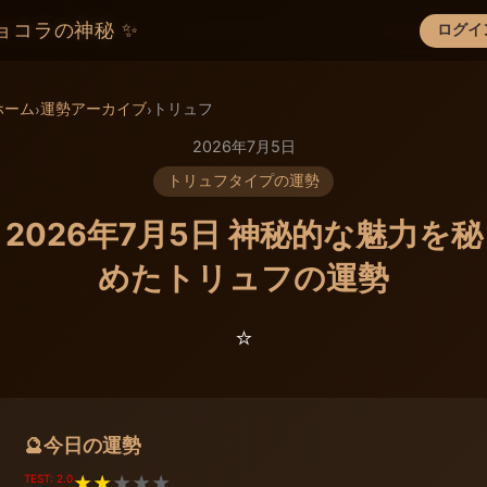
ョコラの神秘 ✨
ログイ
×
ホーム
運勢アーカイブ
トリュフ
›
›
2026年7月5日
トリュフタイプの運勢
2026年7月5日 神秘的な魅力を秘
めたトリュフの運勢
⭐️
今日の運勢
🔮
TEST: 2.0
★
★
★
★
★