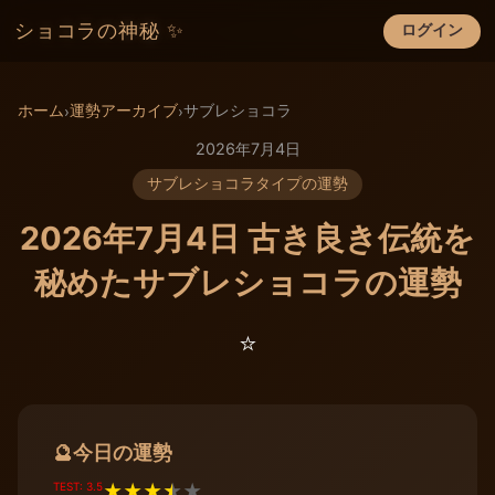
ショコラの神秘 ✨
ログイン
×
ホーム
運勢アーカイブ
サブレショコラ
›
›
2026年7月4日
サブレショコラタイプの運勢
2026年7月4日 古き良き伝統を
秘めたサブレショコラの運勢
⭐️
今日の運勢
🔮
TEST: 3.5
★
★
★
★
★