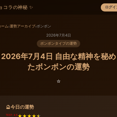
ョコラの神秘 ✨
ログイ
×
ホーム
運勢アーカイブ
ボンボン
›
›
2026年7月4日
ボンボンタイプの運勢
2026年7月4日 自由な精神を秘め
たボンボンの運勢
⭐️
今日の運勢
🔮
TEST: 4.5
★
★
★
★
★