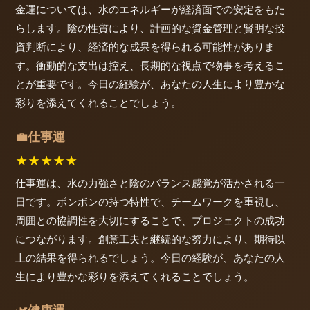
金運については、水のエネルギーが経済面での安定をもた
らします。陰の性質により、計画的な資金管理と賢明な投
資判断により、経済的な成果を得られる可能性がありま
す。衝動的な支出は控え、長期的な視点で物事を考えるこ
とが重要です。今日の経験が、あなたの人生により豊かな
彩りを添えてくれることでしょう。
仕事運
💼
★
★
★
★
★
仕事運は、水の力強さと陰のバランス感覚が活かされる一
日です。ボンボンの持つ特性で、チームワークを重視し、
周囲との協調性を大切にすることで、プロジェクトの成功
につながります。創意工夫と継続的な努力により、期待以
上の結果を得られるでしょう。今日の経験が、あなたの人
生により豊かな彩りを添えてくれることでしょう。