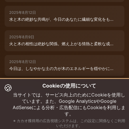
2025年8月12日
水と木の絶妙な共鳴が、今日のあなたに繊細な変化をも...
2025年8月9日
火と木の相性は絶妙な関係。燃え上がる情熱と柔軟な成...
2025年8月12日
今日は、しなやかな土の力が木のエネルギーを穏やかに...
🍪
Cookieの使用について
2025年8月9日
水と木の絶妙な共演が、今日のあなたを特別な輝きで包...
当サイトでは、サービス向上のためにCookieを使用し
ています。また、Google AnalyticsやGoogle
AdSenseによる分析・広告配信にもCookieを利用しま
す。
※ カカオ獲得用の広告視聴システムは、この設定に関係なくご利用
いただけます。