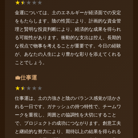
★
★
★
★
★
金運については、土のエネルギーが経済面での安定
をもたらします。陰の性質により、計画的な資金管
理と賢明な投資判断により、経済的な成果を得られ
る可能性があります。衝動的な支出は控え、長期的
な視点で物事を考えることが重要です。今日の経験
が、あなたの人生により豊かな彩りを添えてくれる
ことでしょう。
仕事運
💼
★
★
★
★
★
仕事運は、土の力強さと陰のバランス感覚が活かさ
れる一日です。ガナッシュの持つ特性で、チームワ
ークを重視し、周囲との協調性を大切にすること
で、プロジェクトの成功につながります。創意工夫
と継続的な努力により、期待以上の結果を得られる