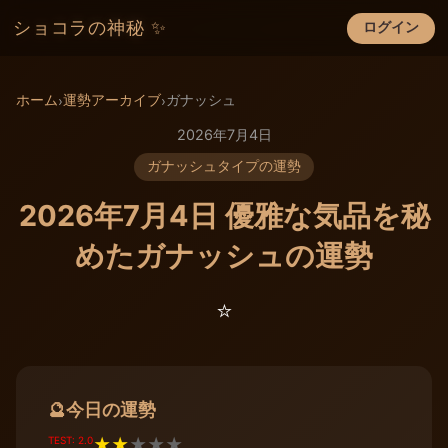
ショコラの神秘 ✨
ログイン
×
ホーム
運勢アーカイブ
ガナッシュ
›
›
2026年7月4日
ガナッシュタイプの運勢
2026年7月4日 優雅な気品を秘
めたガナッシュの運勢
⭐️
今日の運勢
🔮
TEST: 2.0
★
★
★
★
★