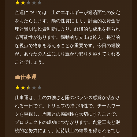
★
★
★
★
★
金運については、土のエネルギーが経済面での安定
をもたらします。陽の性質により、計画的な資金管
理と賢明な投資判断により、経済的な成果を得られ
る可能性があります。衝動的な支出は控え、長期的
な視点で物事を考えることが重要です。今日の経験
が、あなたの人生により豊かな彩りを添えてくれる
ことでしょう。
仕事運
💼
★
★
★
★
★
仕事運は、土の力強さと陽のバランス感覚が活かさ
れる一日です。トリュフの持つ特性で、チームワー
クを重視し、周囲との協調性を大切にすることで、
プロジェクトの成功につながります。創意工夫と継
続的な努力により、期待以上の結果を得られるでし