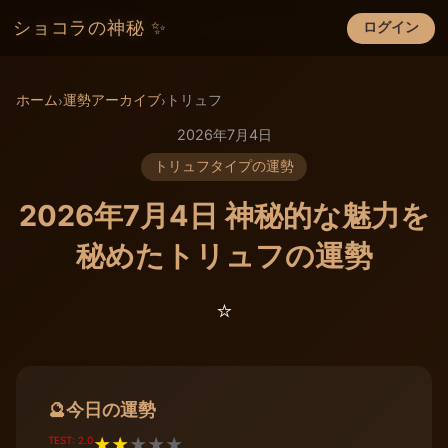
ショコラの神秘 ✨
ログイン
×
ホーム
運勢アーカイブ
トリュフ
›
›
2026年7月4日
トリュフタイプの運勢
2026年7月4日 神秘的な魅力を
秘めたトリュフの運勢
⭐️
今日の運勢
🔮
TEST: 2.0
★
★
★
★
★