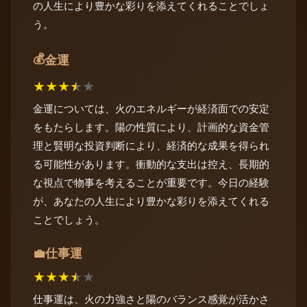
の人生により豊かな彩りを添えてくれることでしょ
う。
💰
金運
★
★
★
★
★
金運については、火のエネルギーが経済面での安定
をもたらします。陽の性質により、計画的な資金管
理と賢明な投資判断により、経済的な成果を得られ
る可能性があります。衝動的な支出は控え、長期的
な視点で物事を考えることが重要です。今日の経験
が、あなたの人生により豊かな彩りを添えてくれる
ことでしょう。
仕事運
💼
★
★
★
★
★
仕事運は、火の力強さと陽のバランス感覚が活かさ