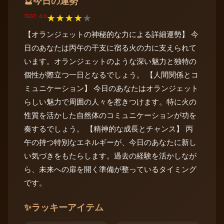
今日の運勢
🔮
TEST: 4.0
★
★
★
★
★
【オランジェットの神秘的な力による詳細運勢】 今
日のあなたは丙午の干支に宿る火の力に支えられて
います。オランジェットのような深い魅力と独特の
個性が際立つ一日となるでしょう。 【人間関係とコ
ミュニケーション】 今日のあなたはオランジェット
らしい魅力で周囲の人々を惹きつけます。特に火の
性質を活かした自然体のコミュニケーションが功を
奏するでしょう。 【精神的な成長とチャンス】 丙
午の持つ特別なエネルギーが、今日のあなたに新し
い気づきをもたらします。過去の経験を活かしなが
ら、未来への扉を開く準備が整っているタイミング
です。
✨
ラッキーアイテム