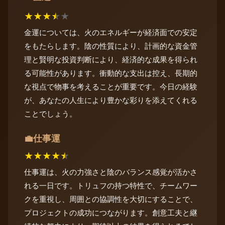
★
★
★
★
★
金運については、火のエネルギーが経済面での安定
をもたらします。陰の性質により、計画的な資金管
理と賢明な投資判断により、経済的な成果を得られ
る可能性があります。衝動的な支出は控え、長期的
な視点で物事を考えることが重要です。今日の経験
が、あなたの人生により豊かな彩りを添えてくれる
ことでしょう。
仕事運
💼
★
★
★
★
★
仕事運は、火の力強さと陰のバランス感覚が活かさ
れる一日です。トリュフの持つ特性で、チームワー
クを重視し、周囲との協調性を大切にすることで、
プロジェクトの成功につながります。創意工夫と継