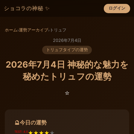
ショコラの神秘 ✨
ログイン
×
ホーム
運勢アーカイブ
トリュフ
›
›
2026年7月4日
トリュフタイプの運勢
2026年7月4日 神秘的な魅力を
秘めたトリュフの運勢
⭐️
今日の運勢
🔮
TEST: 4.0
★
★
★
★
★