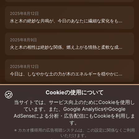
2025年8月12日
水と木の絶妙な共鳴が、今日のあなたに繊細な変化をも...
2025年8月9日
火と木の相性は絶妙な関係。燃え上がる情熱と柔軟な成...
2025年8月12日
今日は、しなやかな土の力が木のエネルギーを穏やかに...
🍪
Cookieの使用について
2025年8月9日
水と木の絶妙な共演が、今日のあなたを特別な輝きで包...
当サイトでは、サービス向上のためにCookieを使用し
ています。また、Google AnalyticsやGoogle
AdSenseによる分析・広告配信にもCookieを利用しま
す。
※ カカオ獲得用の広告視聴システムは、この設定に関係なくご利用
いただけます。