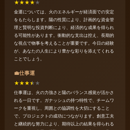
★
★
★
★
★
金運については、火のエネルギーが経済面での安定
をもたらします。陽の性質により、計画的な資金管
理と賢明な投資判断により、経済的な成果を得られ
る可能性があります。衝動的な支出は控え、長期的
な視点で物事を考えることが重要です。今日の経験
が、あなたの人生により豊かな彩りを添えてくれる
ことでしょう。
仕事運
💼
★
★
★
★
★
仕事運は、火の力強さと陽のバランス感覚が活かさ
れる一日です。ガナッシュの持つ特性で、チームワ
ークを重視し、周囲との協調性を大切にすること
で、プロジェクトの成功につながります。創意工夫
と継続的な努力により、期待以上の結果を得られる