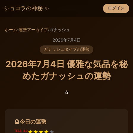
ショコラの神秘 ✨
ログイン
×
ホーム
運勢アーカイブ
ガナッシュ
›
›
2026年7月4日
ガナッシュタイプの運勢
2026年7月4日 優雅な気品を秘
めたガナッシュの運勢
⭐️
今日の運勢
🔮
TEST: 4.0
★
★
★
★
★