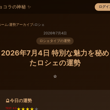
ョコラの神秘 ✨
ログイ
×
ホーム
運勢アーカイブ
ロシェ
›
›
2026年7月4日
ロシェタイプの運勢
2026年7月4日 特別な魅力を秘め
たロシェの運勢
⭐️
今日の運勢
🔮
TEST: 4.0
★
★
★
★
★