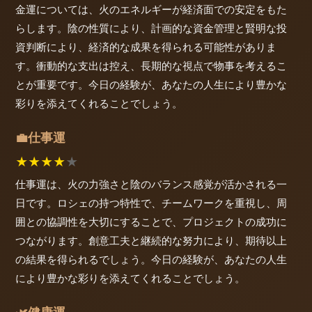
金運については、火のエネルギーが経済面での安定をもた
らします。陰の性質により、計画的な資金管理と賢明な投
資判断により、経済的な成果を得られる可能性がありま
す。衝動的な支出は控え、長期的な視点で物事を考えるこ
とが重要です。今日の経験が、あなたの人生により豊かな
彩りを添えてくれることでしょう。
仕事運
💼
★
★
★
★
★
仕事運は、火の力強さと陰のバランス感覚が活かされる一
日です。ロシェの持つ特性で、チームワークを重視し、周
囲との協調性を大切にすることで、プロジェクトの成功に
つながります。創意工夫と継続的な努力により、期待以上
の結果を得られるでしょう。今日の経験が、あなたの人生
により豊かな彩りを添えてくれることでしょう。