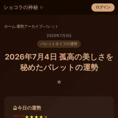
ショコラの神秘 ✨
ログイン
×
ホーム
運勢アーカイブ
パレット
›
›
2026年7月4日
パレットタイプの運勢
2026年7月4日 孤高の美しさを
秘めたパレットの運勢
⭐️
今日の運勢
🔮
TEST: 4.0
★
★
★
★
★