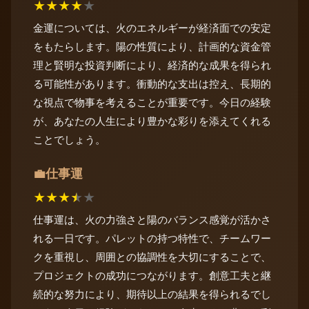
★
★
★
★
★
金運については、火のエネルギーが経済面での安定
をもたらします。陽の性質により、計画的な資金管
理と賢明な投資判断により、経済的な成果を得られ
る可能性があります。衝動的な支出は控え、長期的
な視点で物事を考えることが重要です。今日の経験
が、あなたの人生により豊かな彩りを添えてくれる
ことでしょう。
仕事運
💼
★
★
★
★
★
仕事運は、火の力強さと陽のバランス感覚が活かさ
れる一日です。パレットの持つ特性で、チームワー
クを重視し、周囲との協調性を大切にすることで、
プロジェクトの成功につながります。創意工夫と継
続的な努力により、期待以上の結果を得られるでし