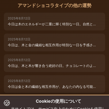
アマンドショコラタイプの他の運勢
2025年8月12日
今日は木のエネルギーが二重に輝く特別な一日。自然と...
2025年8月12日
今日は、木と金の繊細な相互作用が特別な一日を予感さ...
2025年8月12日
今日は、木と木が響き合う絶好の日。チョコレートのよ...
2025年8月12日
今日は金と木の繊細な相互作用が、あなたの内なる可能...
🍪
Cookieの使用について
2025年8月9日
今日は木と木が重なる特別な日。内なる創造性が高まり...
当サイトでは、サービス向上のためにCookieを使用し