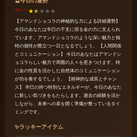
今日の運勢
🔮
TEST: 1.5
★
★
★
★
★
【アマンドショコラの神秘的な力による詳細運勢】
今日のあなたは辛巳の干支に宿る金の力に支えられ
ています。アマンドショコラのような深い魅力と独
特の個性が際立つ一日となるでしょう。 【人間関係
とコミュニケーション】 今日のあなたはアマンドシ
ョコラらしい魅力で周囲の人々を惹きつけます。特
に金の性質を活かした自然体のコミュニケーション
が功を奏するでしょう。 【精神的な成長とチャン
ス】 辛巳の持つ特別なエネルギーが、今日のあなた
に新しい気づきをもたらします。過去の経験を活か
しながら、未来への扉を開く準備が整っているタイ
ミングです。
✨
ラッキーアイテム