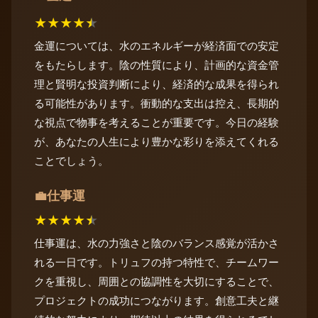
★
★
★
★
★
金運については、水のエネルギーが経済面での安定
をもたらします。陰の性質により、計画的な資金管
理と賢明な投資判断により、経済的な成果を得られ
る可能性があります。衝動的な支出は控え、長期的
な視点で物事を考えることが重要です。今日の経験
が、あなたの人生により豊かな彩りを添えてくれる
ことでしょう。
仕事運
💼
★
★
★
★
★
仕事運は、水の力強さと陰のバランス感覚が活かさ
れる一日です。トリュフの持つ特性で、チームワー
クを重視し、周囲との協調性を大切にすることで、
プロジェクトの成功につながります。創意工夫と継