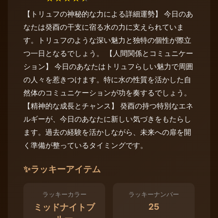
【トリュフの神秘的な力による詳細運勢】 今日のあ
なたは癸酉の干支に宿る水の力に支えられていま
す。トリュフのような深い魅力と独特の個性が際立
つ一日となるでしょう。 【人間関係とコミュニケー
ション】 今日のあなたはトリュフらしい魅力で周囲
の人々を惹きつけます。特に水の性質を活かした自
然体のコミュニケーションが功を奏するでしょう。
【精神的な成長とチャンス】 癸酉の持つ特別なエネ
ルギーが、今日のあなたに新しい気づきをもたらし
ます。過去の経験を活かしながら、未来への扉を開
く準備が整っているタイミングです。
✨
ラッキーアイテム
ラッキーカラー
ラッキーナンバー
25
ミッドナイトブ