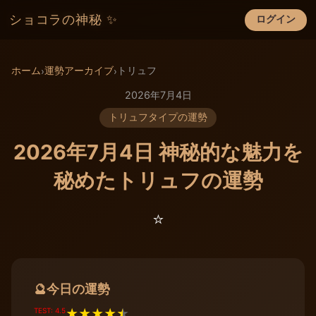
ショコラの神秘 ✨
ログイン
×
ホーム
運勢アーカイブ
トリュフ
›
›
2026年7月4日
トリュフタイプの運勢
2026年7月4日 神秘的な魅力を
秘めたトリュフの運勢
⭐️
今日の運勢
🔮
TEST: 4.5
★
★
★
★
★