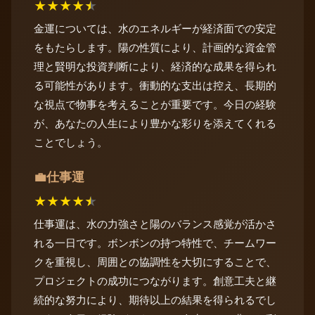
★
★
★
★
★
金運については、水のエネルギーが経済面での安定
をもたらします。陽の性質により、計画的な資金管
理と賢明な投資判断により、経済的な成果を得られ
る可能性があります。衝動的な支出は控え、長期的
な視点で物事を考えることが重要です。今日の経験
が、あなたの人生により豊かな彩りを添えてくれる
ことでしょう。
仕事運
💼
★
★
★
★
★
仕事運は、水の力強さと陽のバランス感覚が活かさ
れる一日です。ボンボンの持つ特性で、チームワー
クを重視し、周囲との協調性を大切にすることで、
プロジェクトの成功につながります。創意工夫と継
続的な努力により、期待以上の結果を得られるでし