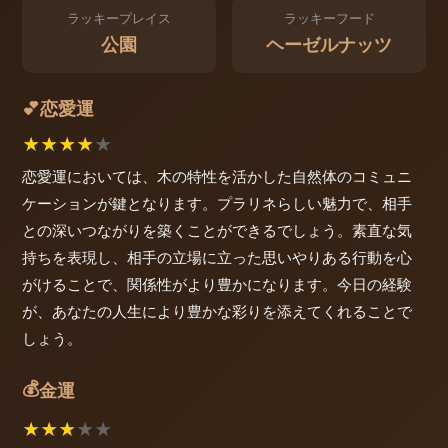
ラッキープレイス
ラッキーフード
公園
ヘーゼルナッツ
恋愛運
💕
★
★
★
★
★
恋愛運においては、木の特性を活かした自然体のコミュニ
ケーションが鍵となります。プラリネらしい魅力で、相手
との深いつながりを築くことができるでしょう。素直な気
持ちを表現し、相手の立場に立った思いやりある行動を心
がけることで、関係性がより豊かになります。今日の経験
が、あなたの人生により豊かな彩りを添えてくれることで
しょう。
💰
金運
★
★
★
★
★