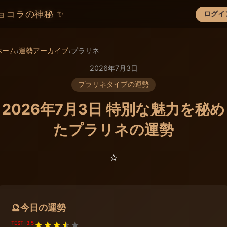
ョコラの神秘 ✨
ログイ
×
ホーム
運勢アーカイブ
プラリネ
›
›
2026年7月3日
プラリネタイプの運勢
2026年7月3日 特別な魅力を秘め
たプラリネの運勢
⭐️
今日の運勢
🔮
TEST: 3.5
★
★
★
★
★