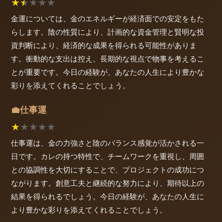
★
★
★
★
★
金運については、金のエネルギーが経済面での安定をもた
らします。陰の性質により、計画的な資金管理と賢明な投
資判断により、経済的な成果を得られる可能性がありま
す。衝動的な支出は控え、長期的な視点で物事を考えるこ
とが重要です。今日の経験が、あなたの人生により豊かな
彩りを添えてくれることでしょう。
仕事運
💼
★
★
★
★
★
仕事運は、金の力強さと陰のバランス感覚が活かされる一
日です。カレの持つ特性で、チームワークを重視し、周囲
との協調性を大切にすることで、プロジェクトの成功につ
ながります。創意工夫と継続的な努力により、期待以上の
結果を得られるでしょう。今日の経験が、あなたの人生に
より豊かな彩りを添えてくれることでしょう。