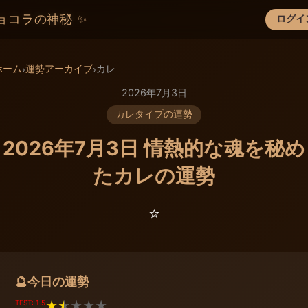
ョコラの神秘 ✨
ログイ
×
ホーム
運勢アーカイブ
カレ
›
›
2026年7月3日
カレタイプの運勢
2026年7月3日 情熱的な魂を秘め
たカレの運勢
⭐️
今日の運勢
🔮
TEST: 1.5
★
★
★
★
★