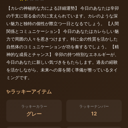
【カレの神秘的な力による詳細運勢】 今日のあなたは辛卯
の干支に宿る金の力に支えられています。カレのような深
い魅力と独特の個性が際立つ一日となるでしょう。 【人間
関係とコミュニケーション】 今日のあなたはカレらしい魅
力で周囲の人々を惹きつけます。特に金の性質を活かした
自然体のコミュニケーションが功を奏するでしょう。 【精
神的な成長とチャンス】 辛卯の持つ特別なエネルギーが、
今日のあなたに新しい気づきをもたらします。過去の経験
を活かしながら、未来への扉を開く準備が整っているタイ
ミングです。
✨
ラッキーアイテム
ラッキーカラー
ラッキーナンバー
12
グレー