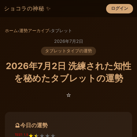
ショコラの神秘 ✨
ログイン
×
ホーム
運勢アーカイブ
タブレット
›
›
2026年7月2日
タブレットタイプの運勢
2026年7月2日 洗練された知性
を秘めたタブレットの運勢
⭐️
今日の運勢
🔮
TEST: 1.5
★
★
★
★
★