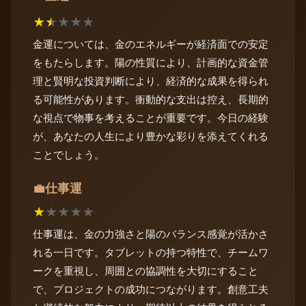
★
★
★
★
★
金運については、金のエネルギーが経済面での安定
をもたらします。陽の性質により、計画的な資金管
理と賢明な投資判断により、経済的な成果を得られ
る可能性があります。衝動的な支出は控え、長期的
な視点で物事を考えることが重要です。今日の経験
が、あなたの人生により豊かな彩りを添えてくれる
ことでしょう。
仕事運
💼
★
★
★
★
★
仕事運は、金の力強さと陽のバランス感覚が活かさ
れる一日です。タブレットの持つ特性で、チームワ
ークを重視し、周囲との協調性を大切にすること
で、プロジェクトの成功につながります。創意工夫