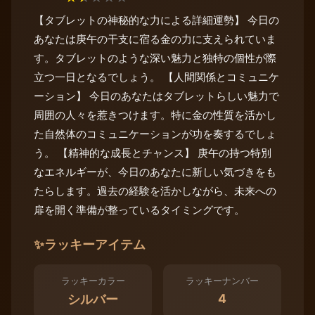
【タブレットの神秘的な力による詳細運勢】 今日の
あなたは庚午の干支に宿る金の力に支えられていま
す。タブレットのような深い魅力と独特の個性が際
立つ一日となるでしょう。 【人間関係とコミュニケ
ーション】 今日のあなたはタブレットらしい魅力で
周囲の人々を惹きつけます。特に金の性質を活かし
た自然体のコミュニケーションが功を奏するでしょ
う。 【精神的な成長とチャンス】 庚午の持つ特別
なエネルギーが、今日のあなたに新しい気づきをも
たらします。過去の経験を活かしながら、未来への
扉を開く準備が整っているタイミングです。
✨
ラッキーアイテム
ラッキーカラー
ラッキーナンバー
4
シルバー