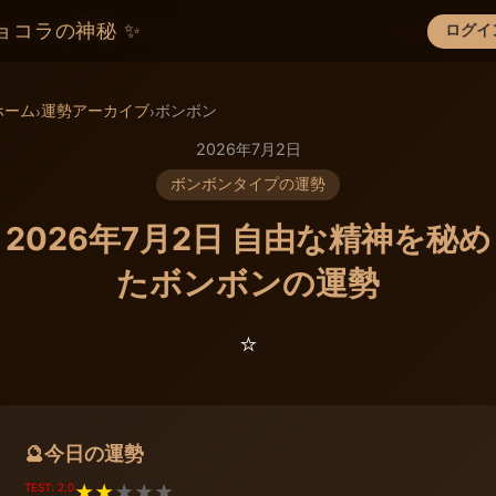
ョコラの神秘 ✨
ログイ
×
ホーム
運勢アーカイブ
ボンボン
›
›
2026年7月2日
ボンボンタイプの運勢
2026年7月2日 自由な精神を秘め
たボンボンの運勢
⭐️
今日の運勢
🔮
TEST: 2.0
★
★
★
★
★