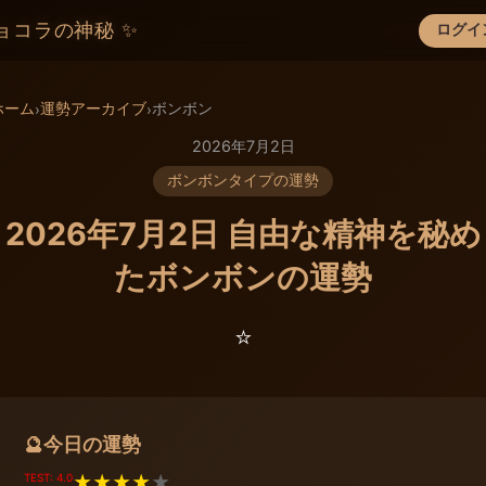
ョコラの神秘 ✨
ログイ
×
ホーム
運勢アーカイブ
ボンボン
›
›
2026年7月2日
ボンボンタイプの運勢
2026年7月2日 自由な精神を秘め
たボンボンの運勢
⭐️
今日の運勢
🔮
TEST: 4.0
★
★
★
★
★