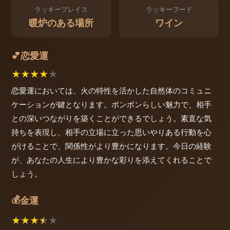
ラッキープレイス
ラッキーフード
暖炉のある場所
ワイン
恋愛運
💕
★
★
★
★
★
恋愛運においては、火の特性を活かした自然体のコミュニ
ケーションが鍵となります。ボンボンらしい魅力で、相手
との深いつながりを築くことができるでしょう。素直な気
持ちを表現し、相手の立場に立った思いやりある行動を心
がけることで、関係性がより豊かになります。今日の経験
が、あなたの人生により豊かな彩りを添えてくれることで
しょう。
💰
金運
★
★
★
★
★