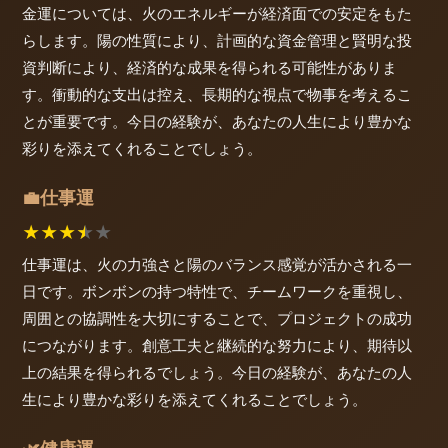
金運については、火のエネルギーが経済面での安定をもた
らします。陽の性質により、計画的な資金管理と賢明な投
資判断により、経済的な成果を得られる可能性がありま
す。衝動的な支出は控え、長期的な視点で物事を考えるこ
とが重要です。今日の経験が、あなたの人生により豊かな
彩りを添えてくれることでしょう。
仕事運
💼
★
★
★
★
★
仕事運は、火の力強さと陽のバランス感覚が活かされる一
日です。ボンボンの持つ特性で、チームワークを重視し、
周囲との協調性を大切にすることで、プロジェクトの成功
につながります。創意工夫と継続的な努力により、期待以
上の結果を得られるでしょう。今日の経験が、あなたの人
生により豊かな彩りを添えてくれることでしょう。