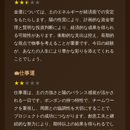
★
★
★
★
★
金運については、土のエネルギーが経済面での安定
をもたらします。陽の性質により、計画的な資金管
理と賢明な投資判断により、経済的な成果を得られ
る可能性があります。衝動的な支出は控え、長期的
な視点で物事を考えることが重要です。今日の経験
が、あなたの人生により豊かな彩りを添えてくれる
ことでしょう。
仕事運
💼
★
★
★
★
★
仕事運は、土の力強さと陽のバランス感覚が活かさ
れる一日です。ボンボンの持つ特性で、チームワー
クを重視し、周囲との協調性を大切にすることで、
プロジェクトの成功につながります。創意工夫と継
続的な努力により、期待以上の結果を得られるでし