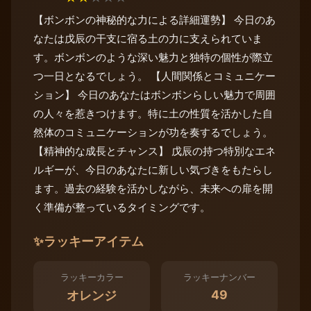
【ボンボンの神秘的な力による詳細運勢】 今日のあ
なたは戊辰の干支に宿る土の力に支えられていま
す。ボンボンのような深い魅力と独特の個性が際立
つ一日となるでしょう。 【人間関係とコミュニケー
ション】 今日のあなたはボンボンらしい魅力で周囲
の人々を惹きつけます。特に土の性質を活かした自
然体のコミュニケーションが功を奏するでしょう。
【精神的な成長とチャンス】 戊辰の持つ特別なエネ
ルギーが、今日のあなたに新しい気づきをもたらし
ます。過去の経験を活かしながら、未来への扉を開
く準備が整っているタイミングです。
✨
ラッキーアイテム
ラッキーカラー
ラッキーナンバー
49
オレンジ