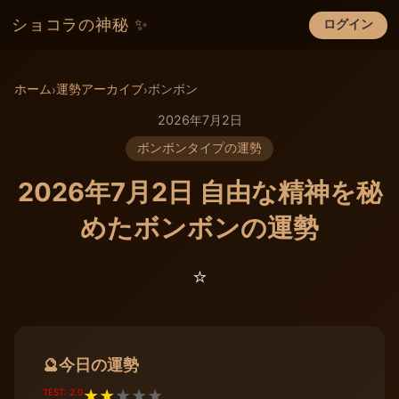
ショコラの神秘 ✨
ログイン
×
ホーム
運勢アーカイブ
ボンボン
›
›
2026年7月2日
ボンボンタイプの運勢
2026年7月2日 自由な精神を秘
めたボンボンの運勢
⭐️
今日の運勢
🔮
TEST: 2.0
★
★
★
★
★