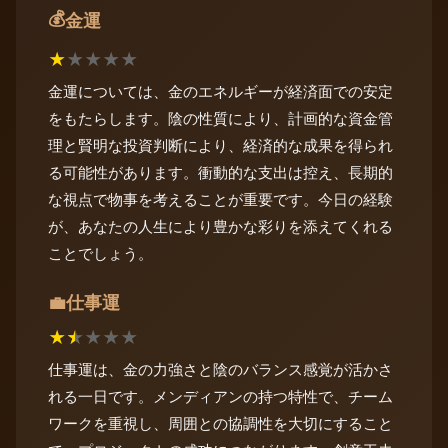
💰
金運
★
★
★
★
★
金運については、金のエネルギーが経済面での安定
をもたらします。陰の性質により、計画的な資金管
理と賢明な投資判断により、経済的な成果を得られ
る可能性があります。衝動的な支出は控え、長期的
な視点で物事を考えることが重要です。今日の経験
が、あなたの人生により豊かな彩りを添えてくれる
ことでしょう。
仕事運
💼
★
★
★
★
★
仕事運は、金の力強さと陰のバランス感覚が活かさ
れる一日です。メンディアンの持つ特性で、チーム
ワークを重視し、周囲との協調性を大切にすること