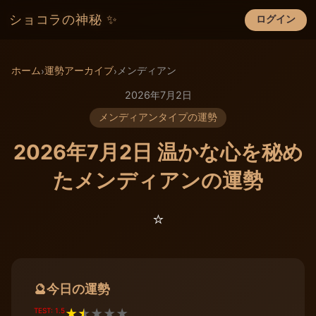
ショコラの神秘 ✨
ログイン
×
ホーム
運勢アーカイブ
メンディアン
›
›
2026年7月2日
メンディアンタイプの運勢
2026年7月2日 温かな心を秘め
たメンディアンの運勢
⭐️
今日の運勢
🔮
TEST: 1.5
★
★
★
★
★