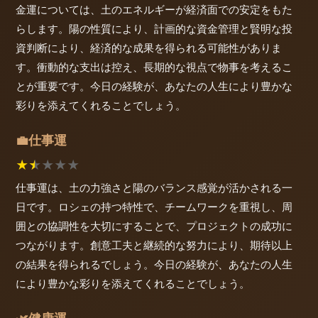
金運については、土のエネルギーが経済面での安定をもた
らします。陽の性質により、計画的な資金管理と賢明な投
資判断により、経済的な成果を得られる可能性がありま
す。衝動的な支出は控え、長期的な視点で物事を考えるこ
とが重要です。今日の経験が、あなたの人生により豊かな
彩りを添えてくれることでしょう。
仕事運
💼
★
★
★
★
★
仕事運は、土の力強さと陽のバランス感覚が活かされる一
日です。ロシェの持つ特性で、チームワークを重視し、周
囲との協調性を大切にすることで、プロジェクトの成功に
つながります。創意工夫と継続的な努力により、期待以上
の結果を得られるでしょう。今日の経験が、あなたの人生
により豊かな彩りを添えてくれることでしょう。