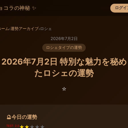
ョコラの神秘 ✨
ログイ
×
ホーム
運勢アーカイブ
ロシェ
›
›
2026年7月2日
ロシェタイプの運勢
2026年7月2日 特別な魅力を秘め
たロシェの運勢
⭐️
今日の運勢
🔮
TEST: 2.0
★
★
★
★
★