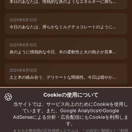
本日のあなたは、情熱的な炎のようなエネルギーに満ち...
2025年8月12日
今日のあなたは、滑らかなミルクチョコレートのように...
2025年8月12日
炎のように情熱的な今日、木の柔軟性と火の熱さが見事...
2025年8月12日
土と木の絡み合う、デリケートな関係性。今日は穏やか...
🍪
Cookieの使用について
2025年8月12日
本日は、木と水の絶妙な相生エネルギーが、あなたの可...
当サイトでは、サービス向上のためにCookieを使用し
ています。また、Google AnalyticsやGoogle
AdSenseによる分析・広告配信にもCookieを利用しま
す。
※ カカオ獲得用の広告視聴システムは、この設定に関係なくご利用