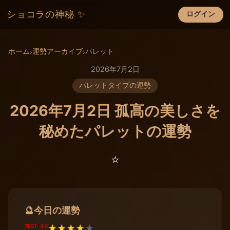
ショコラの神秘 ✨
ログイン
×
ホーム
運勢アーカイブ
パレット
›
›
2026年7月2日
パレットタイプの運勢
2026年7月2日 孤高の美しさを
秘めたパレットの運勢
⭐️
今日の運勢
🔮
TEST: 4.0
★
★
★
★
★