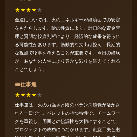
★
★
★
★
★
金運については、火のエネルギーが経済面での安定
をもたらします。陰の性質により、計画的な資金管
理と賢明な投資判断により、経済的な成果を得られ
る可能性があります。衝動的な支出は控え、長期的
な視点で物事を考えることが重要です。今日の経験
が、あなたの人生により豊かな彩りを添えてくれる
ことでしょう。
仕事運
💼
★
★
★
★
★
仕事運は、火の力強さと陰のバランス感覚が活かさ
れる一日です。パレットの持つ特性で、チームワー
クを重視し、周囲との協調性を大切にすることで、
プロジェクトの成功につながります。創意工夫と継