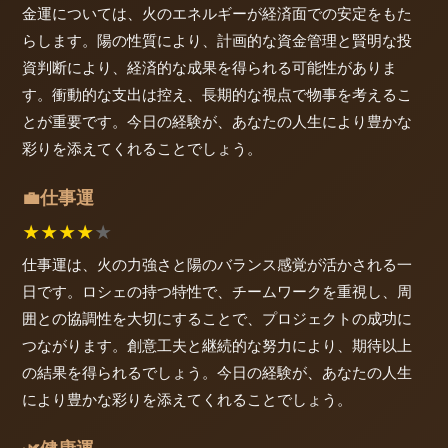
金運については、火のエネルギーが経済面での安定をもた
らします。陽の性質により、計画的な資金管理と賢明な投
資判断により、経済的な成果を得られる可能性がありま
す。衝動的な支出は控え、長期的な視点で物事を考えるこ
とが重要です。今日の経験が、あなたの人生により豊かな
彩りを添えてくれることでしょう。
仕事運
💼
★
★
★
★
★
仕事運は、火の力強さと陽のバランス感覚が活かされる一
日です。ロシェの持つ特性で、チームワークを重視し、周
囲との協調性を大切にすることで、プロジェクトの成功に
つながります。創意工夫と継続的な努力により、期待以上
の結果を得られるでしょう。今日の経験が、あなたの人生
により豊かな彩りを添えてくれることでしょう。