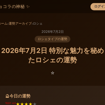
ョコラの神秘 ✨
ログイ
×
ホーム
運勢アーカイブ
ロシェ
›
›
2026年7月2日
ロシェタイプの運勢
2026年7月2日 特別な魅力を秘め
たロシェの運勢
⭐️
今日の運勢
🔮
TEST: 4.0
★
★
★
★
★