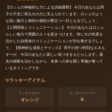
【ロシェの神秘的な力による詳細運勢】 今日のあなたは丙
子の干支に宿る火の力に支えられています。ロシェのよう
な深い魅力と独特の個性が際立つ一日となるでしょう。
【人間関係とコミュニケーション】 今日のあなたはロシェ
らしい魅力で周囲の人々を惹きつけます。特に火の性質を
活かした自然体のコミュニケーションが功を奏するでしょ
う。 【精神的な成長とチャンス】 丙子の持つ特別なエネル
ギーが、今日のあなたに新しい気づきをもたらします。過
去の経験を活かしながら、未来への扉を開く準備が整って
いるタイミングです。
✨
ラッキーアイテム
ラッキーカラー
ラッキーナンバー
6
オレンジ