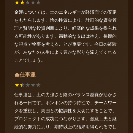
★
★
★
★
★
金運については、土のエネルギーが経済面での安定
をもたらします。陰の性質により、計画的な資金管
理と賢明な投資判断により、経済的な成果を得られ
る可能性があります。衝動的な支出は控え、長期的
な視点で物事を考えることが重要です。今日の経験
が、あなたの人生により豊かな彩りを添えてくれる
ことでしょう。
仕事運
💼
★
★
★
★
★
仕事運は、土の力強さと陰のバランス感覚が活かさ
れる一日です。ボンボンの持つ特性で、チームワー
クを重視し、周囲との協調性を大切にすることで、
プロジェクトの成功につながります。創意工夫と継
続的な努力により、期待以上の結果を得られるでし