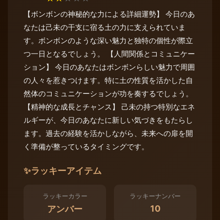
【ボンボンの神秘的な力による詳細運勢】 今日のあ
なたは己未の干支に宿る土の力に支えられていま
す。ボンボンのような深い魅力と独特の個性が際立
つ一日となるでしょう。 【人間関係とコミュニケー
ション】 今日のあなたはボンボンらしい魅力で周囲
の人々を惹きつけます。特に土の性質を活かした自
然体のコミュニケーションが功を奏するでしょう。
【精神的な成長とチャンス】 己未の持つ特別なエネ
ルギーが、今日のあなたに新しい気づきをもたらし
ます。過去の経験を活かしながら、未来への扉を開
く準備が整っているタイミングです。
✨
ラッキーアイテム
ラッキーカラー
ラッキーナンバー
10
アンバー