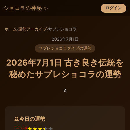
ショコラの神秘 ✨
ログイン
×
ホーム
運勢アーカイブ
サブレショコラ
›
›
2026年7月1日
サブレショコラタイプの運勢
2026年7月1日 古き良き伝統を
秘めたサブレショコラの運勢
⭐️
今日の運勢
🔮
TEST: 3.5
★
★
★
★
★