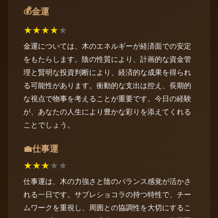
💰
金運
★
★
★
★
★
金運については、木のエネルギーが経済面での安定
をもたらします。陰の性質により、計画的な資金管
理と賢明な投資判断により、経済的な成果を得られ
る可能性があります。衝動的な支出は控え、長期的
な視点で物事を考えることが重要です。今日の経験
が、あなたの人生により豊かな彩りを添えてくれる
ことでしょう。
仕事運
💼
★
★
★
★
★
仕事運は、木の力強さと陰のバランス感覚が活かさ
れる一日です。サブレショコラの持つ特性で、チー
ムワークを重視し、周囲との協調性を大切にするこ