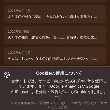
2025年8月12日
水と木の絶妙な共鳴が、今日のあなたに繊細な変化をも...
2025年8月9日
火と木の相性は絶妙な関係。燃え上がる情熱と柔軟な成...
2025年8月12日
今日は、しなやかな土の力が木のエネルギーを穏やかに...
🍪
Cookieの使用について
2025年8月9日
水と木の絶妙な共演が、今日のあなたを特別な輝きで包...
当サイトでは、サービス向上のためにCookieを使用し
ています。また、Google AnalyticsやGoogle
AdSenseによる分析・広告配信にもCookieを利用しま
す。
※ カカオ獲得用の広告視聴システムは、この設定に関係なくご利用
いただけます。