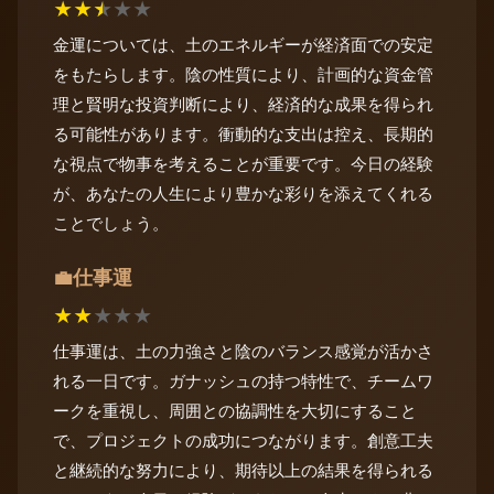
★
★
★
★
★
金運については、土のエネルギーが経済面での安定
をもたらします。陰の性質により、計画的な資金管
理と賢明な投資判断により、経済的な成果を得られ
る可能性があります。衝動的な支出は控え、長期的
な視点で物事を考えることが重要です。今日の経験
が、あなたの人生により豊かな彩りを添えてくれる
ことでしょう。
仕事運
💼
★
★
★
★
★
仕事運は、土の力強さと陰のバランス感覚が活かさ
れる一日です。ガナッシュの持つ特性で、チームワ
ークを重視し、周囲との協調性を大切にすること
で、プロジェクトの成功につながります。創意工夫
と継続的な努力により、期待以上の結果を得られる