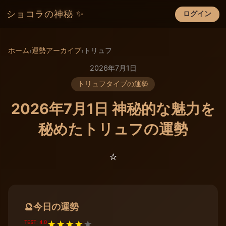
ショコラの神秘 ✨
ログイン
×
ホーム
運勢アーカイブ
トリュフ
›
›
2026年7月1日
トリュフタイプの運勢
2026年7月1日 神秘的な魅力を
秘めたトリュフの運勢
⭐️
今日の運勢
🔮
TEST: 4.0
★
★
★
★
★