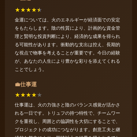
★
★
★
★
★
金運については、火のエネルギーが経済面での安定
をもたらします。陰の性質により、計画的な資金管
理と賢明な投資判断により、経済的な成果を得られ
る可能性があります。衝動的な支出は控え、長期的
な視点で物事を考えることが重要です。今日の経験
が、あなたの人生により豊かな彩りを添えてくれる
ことでしょう。
仕事運
💼
★
★
★
★
★
仕事運は、火の力強さと陰のバランス感覚が活かさ
れる一日です。トリュフの持つ特性で、チームワー
クを重視し、周囲との協調性を大切にすることで、
プロジェクトの成功につながります。創意工夫と継