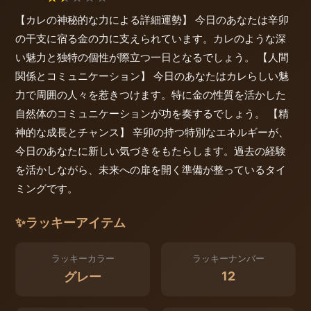
【カレの神秘的な力による詳細運勢】 今日のあなたは辛卯
の干支に宿る金の力に支えられています。カレのような深
い魅力と独特の個性が際立つ一日となるでしょう。 【人間
関係とコミュニケーション】 今日のあなたはカレらしい魅
力で周囲の人々を惹きつけます。特に金の性質を活かした
自然体のコミュニケーションが功を奏するでしょう。 【精
神的な成長とチャンス】 辛卯の持つ特別なエネルギーが、
今日のあなたに新しい気づきをもたらします。過去の経験
を活かしながら、未来への扉を開く準備が整っているタイ
ミングです。
✨
ラッキーアイテム
ラッキーカラー
ラッキーナンバー
12
グレー