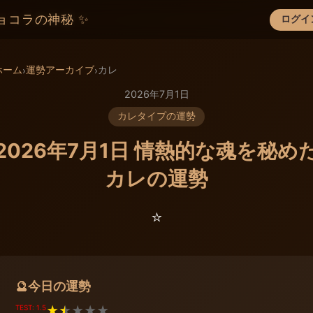
ョコラの神秘 ✨
ログイ
×
ホーム
運勢アーカイブ
カレ
›
›
2026年7月1日
カレタイプの運勢
2026年7月1日 情熱的な魂を秘め
カレの運勢
⭐️
今日の運勢
🔮
TEST: 1.5
★
★
★
★
★