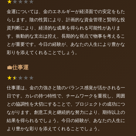
★
★
★
★
★
金運については、金のエネルギーが経済面での安定をもた
らします。陰の性質により、計画的な資金管理と賢明な投
資判断により、経済的な成果を得られる可能性がありま
す。衝動的な支出は控え、長期的な視点で物事を考えるこ
とが重要です。今日の経験が、あなたの人生により豊かな
彩りを添えてくれることでしょう。
仕事運
💼
★
★
★
★
★
仕事運は、金の力強さと陰のバランス感覚が活かされる一
日です。カレの持つ特性で、チームワークを重視し、周囲
との協調性を大切にすることで、プロジェクトの成功につ
ながります。創意工夫と継続的な努力により、期待以上の
結果を得られるでしょう。今日の経験が、あなたの人生に
より豊かな彩りを添えてくれることでしょう。