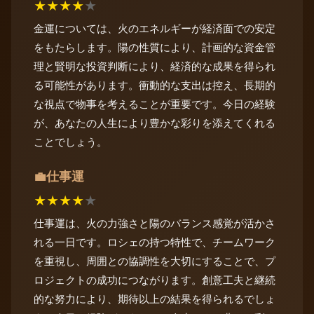
★
★
★
★
★
金運については、火のエネルギーが経済面での安定
をもたらします。陽の性質により、計画的な資金管
理と賢明な投資判断により、経済的な成果を得られ
る可能性があります。衝動的な支出は控え、長期的
な視点で物事を考えることが重要です。今日の経験
が、あなたの人生により豊かな彩りを添えてくれる
ことでしょう。
仕事運
💼
★
★
★
★
★
仕事運は、火の力強さと陽のバランス感覚が活かさ
れる一日です。ロシェの持つ特性で、チームワーク
を重視し、周囲との協調性を大切にすることで、プ
ロジェクトの成功につながります。創意工夫と継続
的な努力により、期待以上の結果を得られるでしょ