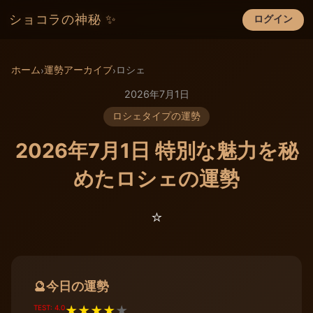
ショコラの神秘 ✨
ログイン
×
ホーム
運勢アーカイブ
ロシェ
›
›
2026年7月1日
ロシェタイプの運勢
2026年7月1日 特別な魅力を秘
めたロシェの運勢
⭐️
今日の運勢
🔮
TEST: 4.0
★
★
★
★
★