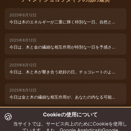
2025年8月12日
今日は木のエネルギーが二重に輝く特別な一日。自然と...
2025年8月12日
今日は、木と金の繊細な相互作用が特別な一日を予感さ...
2025年8月12日
今日は、木と木が響き合う絶好の日。チョコレートのよ...
2025年8月12日
今日は金と木の繊細な相互作用が、あなたの内なる可能...
🍪
Cookieの使用について
2025年8月9日
今日は木と木が重なる特別な日。内なる創造性が高まり...
当サイトでは、サービス向上のためにCookieを使用し
ています。また、Google AnalyticsやGoogle