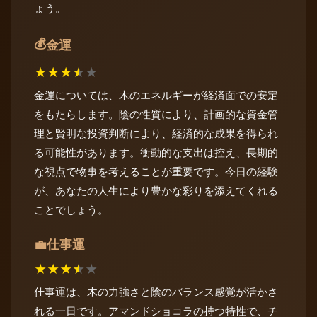
ょう。
💰
金運
★
★
★
★
★
金運については、木のエネルギーが経済面での安定
をもたらします。陰の性質により、計画的な資金管
理と賢明な投資判断により、経済的な成果を得られ
る可能性があります。衝動的な支出は控え、長期的
な視点で物事を考えることが重要です。今日の経験
が、あなたの人生により豊かな彩りを添えてくれる
ことでしょう。
仕事運
💼
★
★
★
★
★
仕事運は、木の力強さと陰のバランス感覚が活かさ
れる一日です。アマンドショコラの持つ特性で、チ