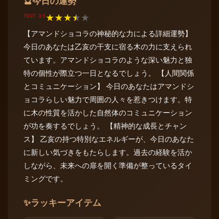
今日の運勢
🔮
TEST: 3.5
★
★
★
★
★
【アマンドショコラの神秘的な力による詳細運勢】
今日のあなたは乙亥の干支に宿る木の力に支えられ
ています。アマンドショコラのような深い魅力と独
特の個性が際立つ一日となるでしょう。 【人間関係
とコミュニケーション】 今日のあなたはアマンドシ
ョコラらしい魅力で周囲の人々を惹きつけます。特
に木の性質を活かした自然体のコミュニケーション
が功を奏するでしょう。 【精神的な成長とチャン
ス】 乙亥の持つ特別なエネルギーが、今日のあなた
に新しい気づきをもたらします。過去の経験を活か
しながら、未来への扉を開く準備が整っているタイ
ミングです。
✨
ラッキーアイテム