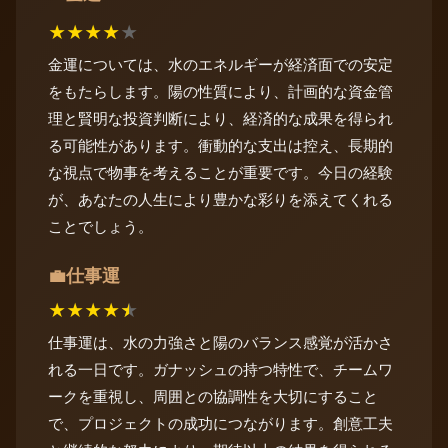
★
★
★
★
★
金運については、水のエネルギーが経済面での安定
をもたらします。陽の性質により、計画的な資金管
理と賢明な投資判断により、経済的な成果を得られ
る可能性があります。衝動的な支出は控え、長期的
な視点で物事を考えることが重要です。今日の経験
が、あなたの人生により豊かな彩りを添えてくれる
ことでしょう。
仕事運
💼
★
★
★
★
★
仕事運は、水の力強さと陽のバランス感覚が活かさ
れる一日です。ガナッシュの持つ特性で、チームワ
ークを重視し、周囲との協調性を大切にすること
で、プロジェクトの成功につながります。創意工夫