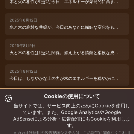
木と火の相性が絶妙な今日、エネルギーが爆発的に高ま...
2025年8月12日
水と木の絶妙な共鳴が、今日のあなたに繊細な変化をも...
2025年8月9日
火と木の相性は絶妙な関係。燃え上がる情熱と柔軟な成...
2025年8月12日
今日は、しなやかな土の力が木のエネルギーを穏やかに...
🍪
Cookieの使用について
2025年8月9日
水と木の絶妙な共演が、今日のあなたを特別な輝きで包...
当サイトでは、サービス向上のためにCookieを使用し
ています。また、Google AnalyticsやGoogle
AdSenseによる分析・広告配信にもCookieを利用しま
す。
※ カカオ獲得用の広告視聴システムは、この設定に関係なくご利用