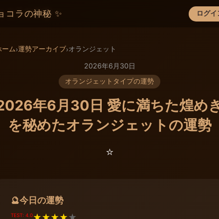
ョコラの神秘 ✨
ログイ
×
ホーム
運勢アーカイブ
オランジェット
›
›
2026年6月30日
オランジェットタイプの運勢
2026年6月30日 愛に満ちた煌め
を秘めたオランジェットの運勢
⭐️
今日の運勢
🔮
TEST: 4.0
★
★
★
★
★