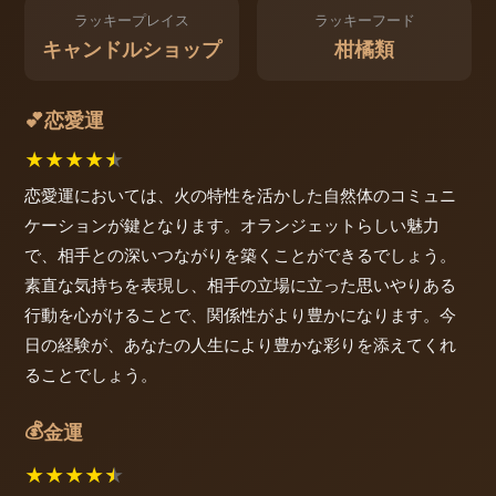
ラッキープレイス
ラッキーフード
キャンドルショップ
柑橘類
恋愛運
💕
★
★
★
★
★
恋愛運においては、火の特性を活かした自然体のコミュニ
ケーションが鍵となります。オランジェットらしい魅力
で、相手との深いつながりを築くことができるでしょう。
素直な気持ちを表現し、相手の立場に立った思いやりある
行動を心がけることで、関係性がより豊かになります。今
日の経験が、あなたの人生により豊かな彩りを添えてくれ
ることでしょう。
💰
金運
★
★
★
★
★