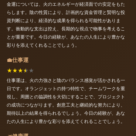
金運については、火のエネルギーが経済面での安定をもた
らします。陰の性質により、計画的な資金管理と賢明な投
資判断により、経済的な成果を得られる可能性がありま
す。衝動的な支出は控え、長期的な視点で物事を考えるこ
とが重要です。今日の経験が、あなたの人生により豊かな
彩りを添えてくれることでしょう。
仕事運
💼
★
★
★
★
★
仕事運は、火の力強さと陰のバランス感覚が活かされる一
日です。オランジェットの持つ特性で、チームワークを重
視し、周囲との協調性を大切にすることで、プロジェクト
の成功につながります。創意工夫と継続的な努力により、
期待以上の結果を得られるでしょう。今日の経験が、あな
たの人生により豊かな彩りを添えてくれることでしょう。