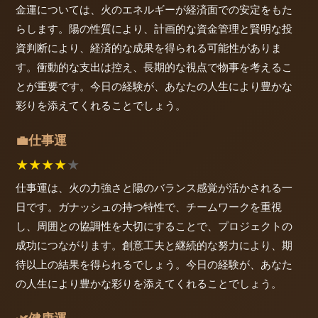
金運については、火のエネルギーが経済面での安定をもた
らします。陽の性質により、計画的な資金管理と賢明な投
資判断により、経済的な成果を得られる可能性がありま
す。衝動的な支出は控え、長期的な視点で物事を考えるこ
とが重要です。今日の経験が、あなたの人生により豊かな
彩りを添えてくれることでしょう。
仕事運
💼
★
★
★
★
★
仕事運は、火の力強さと陽のバランス感覚が活かされる一
日です。ガナッシュの持つ特性で、チームワークを重視
し、周囲との協調性を大切にすることで、プロジェクトの
成功につながります。創意工夫と継続的な努力により、期
待以上の結果を得られるでしょう。今日の経験が、あなた
の人生により豊かな彩りを添えてくれることでしょう。