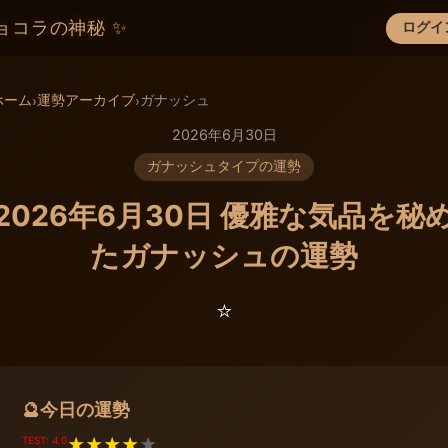
ョコラの神秘 ✨
ログイ
×
ホーム
運勢アーカイブ
ガナッシュ
›
›
2026年6月30日
ガナッシュタイプの運勢
2026年6月30日 優雅な気品を秘
たガナッシュの運勢
⭐️
今日の運勢
🔮
TEST: 4.0
★
★
★
★
★