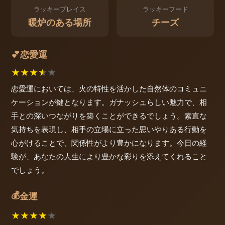
ラッキープレイス
ラッキーフード
暖炉のある場所
チーズ
恋愛運
💕
★
★
★
★
★
恋愛運においては、火の特性を活かした自然体のコミュニ
ケーションが鍵となります。ガナッシュらしい魅力で、相
手との深いつながりを築くことができるでしょう。素直な
気持ちを表現し、相手の立場に立った思いやりある行動を
心がけることで、関係性がより豊かになります。今日の経
験が、あなたの人生により豊かな彩りを添えてくれること
でしょう。
💰
金運
★
★
★
★
★