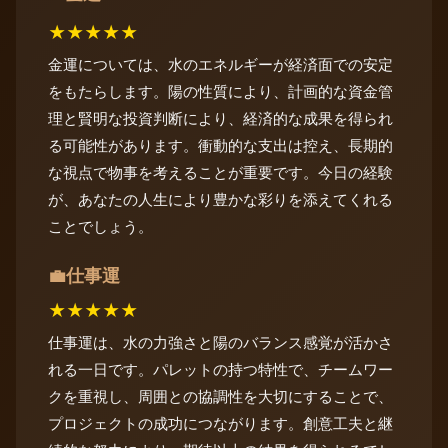
★
★
★
★
★
金運については、水のエネルギーが経済面での安定
をもたらします。陽の性質により、計画的な資金管
理と賢明な投資判断により、経済的な成果を得られ
る可能性があります。衝動的な支出は控え、長期的
な視点で物事を考えることが重要です。今日の経験
が、あなたの人生により豊かな彩りを添えてくれる
ことでしょう。
仕事運
💼
★
★
★
★
★
仕事運は、水の力強さと陽のバランス感覚が活かさ
れる一日です。パレットの持つ特性で、チームワー
クを重視し、周囲との協調性を大切にすることで、
プロジェクトの成功につながります。創意工夫と継