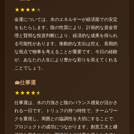
★
★
★
★
★
金運については、水のエネルギーが経済面での安定
をもたらします。陰の性質により、計画的な資金管
理と賢明な投資判断により、経済的な成果を得られ
る可能性があります。衝動的な支出は控え、長期的
な視点で物事を考えることが重要です。今日の経験
が、あなたの人生により豊かな彩りを添えてくれる
ことでしょう。
仕事運
💼
★
★
★
★
★
仕事運は、水の力強さと陰のバランス感覚が活かさ
れる一日です。トリュフの持つ特性で、チームワー
クを重視し、周囲との協調性を大切にすることで、
プロジェクトの成功につながります。創意工夫と継