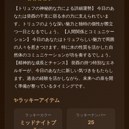
【トリュフの神秘的な力による詳細運勢】 今日のあ
なたは癸酉の干支に宿る水の力に支えられていま
す。トリュフのような深い魅力と独特の個性が際立
つ一日となるでしょう。 【人間関係とコミュニケー
ション】 今日のあなたはトリュフらしい魅力で周囲
の人々を惹きつけます。特に水の性質を活かした自
然体のコミュニケーションが功を奏するでしょう。
【精神的な成長とチャンス】 癸酉の持つ特別なエネ
ルギーが、今日のあなたに新しい気づきをもたらし
ます。過去の経験を活かしながら、未来への扉を開
く準備が整っているタイミングです。
✨
ラッキーアイテム
ラッキーカラー
ラッキーナンバー
25
ミッドナイトブ