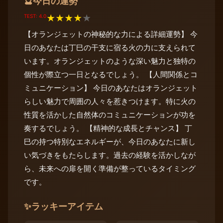
今日の運勢
🔮
TEST: 4.0
★
★
★
★
★
【オランジェットの神秘的な力による詳細運勢】 今
日のあなたは丁巳の干支に宿る火の力に支えられて
います。オランジェットのような深い魅力と独特の
個性が際立つ一日となるでしょう。 【人間関係とコ
ミュニケーション】 今日のあなたはオランジェット
らしい魅力で周囲の人々を惹きつけます。特に火の
性質を活かした自然体のコミュニケーションが功を
奏するでしょう。 【精神的な成長とチャンス】 丁
巳の持つ特別なエネルギーが、今日のあなたに新し
い気づきをもたらします。過去の経験を活かしなが
ら、未来への扉を開く準備が整っているタイミング
です。
✨
ラッキーアイテム