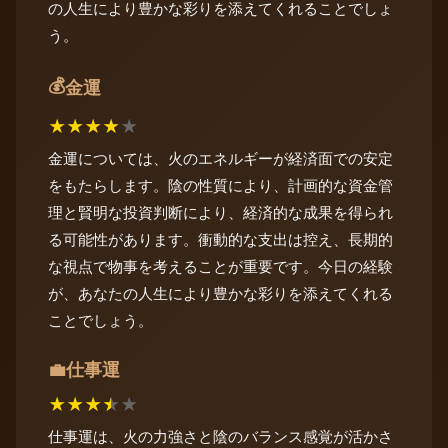
の人生により豊かな彩りを添えてくれることでしょ
う。
💰
金運
★
★
★
★
★
金運については、火のエネルギーが経済面での安定
をもたらします。陰の性質により、計画的な資金管
理と賢明な投資判断により、経済的な成果を得られ
る可能性があります。衝動的な支出は控え、長期的
な視点で物事を考えることが重要です。今日の経験
が、あなたの人生により豊かな彩りを添えてくれる
ことでしょう。
仕事運
💼
★
★
★
★
★
仕事運は、火の力強さと陰のバランス感覚が活かさ