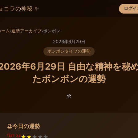
ョコラの神秘 ✨
ログイ
×
ホーム
運勢アーカイブ
ボンボン
›
›
2026年6月29日
ボンボンタイプの運勢
2026年6月29日 自由な精神を秘
たボンボンの運勢
⭐️
今日の運勢
🔮
TEST: 2.0
★
★
★
★
★