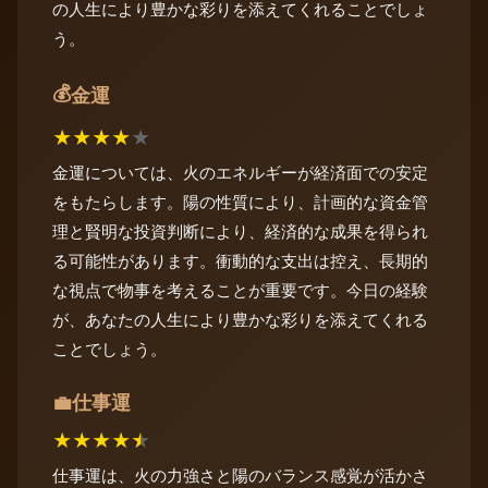
の人生により豊かな彩りを添えてくれることでしょ
う。
💰
金運
★
★
★
★
★
金運については、火のエネルギーが経済面での安定
をもたらします。陽の性質により、計画的な資金管
理と賢明な投資判断により、経済的な成果を得られ
る可能性があります。衝動的な支出は控え、長期的
な視点で物事を考えることが重要です。今日の経験
が、あなたの人生により豊かな彩りを添えてくれる
ことでしょう。
仕事運
💼
★
★
★
★
★
仕事運は、火の力強さと陽のバランス感覚が活かさ