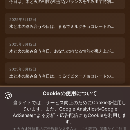
今日は、木と火の相性が絶妙なバランスを生み出す特別...
2025年8月12日
水と木の絡み合う今日は、まるでミルクチョコレートの...
2025年8月12日
木と火の絡み合う今日、あなたの内なる情熱が燃え上が...
2025年8月12日
土と木の絡み合う今日は、まるでビターチョコレートの...
🍪
Cookieの使用について
2025年8月12日
今日は、水と木の微妙な絡み合いが運命を彩ります。チ...
当サイトでは、サービス向上のためにCookieを使用し
ています。また、Google AnalyticsやGoogle
AdSenseによる分析・広告配信にもCookieを利用しま
す。
※ カカオ獲得用の広告視聴システムは、この設定に関係なくご利用