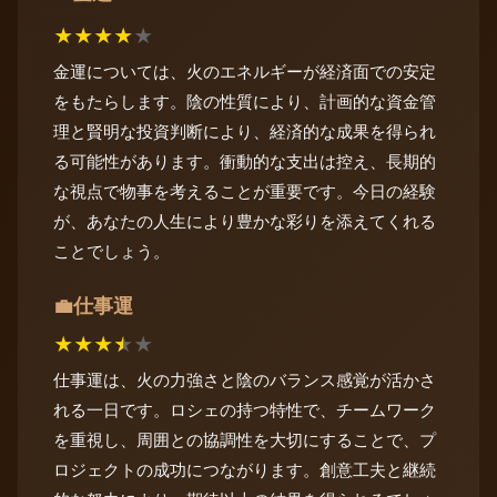
★
★
★
★
★
金運については、火のエネルギーが経済面での安定
をもたらします。陰の性質により、計画的な資金管
理と賢明な投資判断により、経済的な成果を得られ
る可能性があります。衝動的な支出は控え、長期的
な視点で物事を考えることが重要です。今日の経験
が、あなたの人生により豊かな彩りを添えてくれる
ことでしょう。
仕事運
💼
★
★
★
★
★
仕事運は、火の力強さと陰のバランス感覚が活かさ
れる一日です。ロシェの持つ特性で、チームワーク
を重視し、周囲との協調性を大切にすることで、プ
ロジェクトの成功につながります。創意工夫と継続