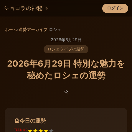
ショコラの神秘 ✨
ログイン
×
ホーム
運勢アーカイブ
ロシェ
›
›
2026年6月29日
ロシェタイプの運勢
2026年6月29日 特別な魅力を
秘めたロシェの運勢
⭐️
今日の運勢
🔮
TEST: 4.0
★
★
★
★
★