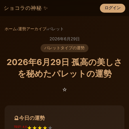
ショコラの神秘 ✨
ログイン
×
ホーム
運勢アーカイブ
パレット
›
›
2026年6月29日
パレットタイプの運勢
2026年6月29日 孤高の美しさ
を秘めたパレットの運勢
⭐️
今日の運勢
🔮
TEST: 4.0
★
★
★
★
★