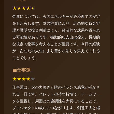
★
★
★
★
★
金運については、火のエネルギーが経済面での安定
をもたらします。陰の性質により、計画的な資金管
理と賢明な投資判断により、経済的な成果を得られ
る可能性があります。衝動的な支出は控え、長期的
な視点で物事を考えることが重要です。今日の経験
が、あなたの人生により豊かな彩りを添えてくれる
ことでしょう。
仕事運
💼
★
★
★
★
★
仕事運は、火の力強さと陰のバランス感覚が活かさ
れる一日です。パレットの持つ特性で、チームワー
クを重視し、周囲との協調性を大切にすることで、
プロジェクトの成功につながります。創意工夫と継