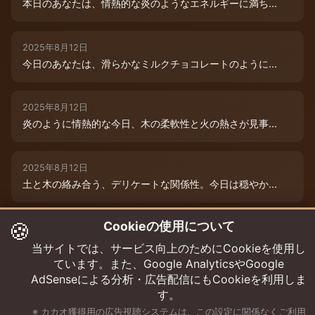
本日のあなたは、情熱的な炎のようなエネルギーに満ち...
2025年8月12日
今日のあなたは、滑らかなミルクチョコレートのように...
2025年8月12日
炎のように情熱的な今日、木の柔軟性と火の熱さが見事...
2025年8月12日
土と木の絡み合う、デリケートな関係性。今日は穏やか...
🍪
Cookieの使用について
2025年8月12日
本日は、木と水の絶妙な相生エネルギーが、あなたの可...
当サイトでは、サービス向上のためにCookieを使用し
ています。また、Google AnalyticsやGoogle
AdSenseによる分析・広告配信にもCookieを利用しま
す。
※ カカオ獲得用の広告視聴システムは、この設定に関係なくご利用