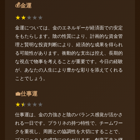
💰
金運
★
★
★
★
★
金運については、金のエネルギーが経済面での安定
をもたらします。陰の性質により、計画的な資金管
理と賢明な投資判断により、経済的な成果を得られ
る可能性があります。衝動的な支出は控え、長期的
な視点で物事を考えることが重要です。今日の経験
が、あなたの人生により豊かな彩りを添えてくれる
ことでしょう。
仕事運
💼
★
★
★
★
★
仕事運は、金の力強さと陰のバランス感覚が活かさ
れる一日です。プラリネの持つ特性で、チームワー
クを重視し、周囲との協調性を大切にすることで、
プロジェクトの成功につながります。創意工夫と継