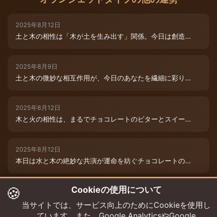
2025年8月12日
土と木の相性は「木が土を生み出す」関係。今日は創造...
2025年8月9日
土と木の微妙な相互作用が、今日のあなたを繊細に彩り...
2025年8月12日
木と火の相性は、まるでチョコレートのビターとスイー...
2025年8月12日
本日は水と木の絶妙な共演が運命を紡ぐチョコレートの...
🍪
Cookieの使用について
2025年8月12日
本日は、燃えるような情熱と成長のエネルギーが交差す...
当サイトでは、サービス向上のためにCookieを使用し
ています。また、Google AnalyticsやGoogle