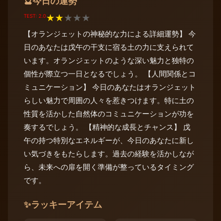
今日の運勢
🔮
TEST: 2.0
★
★
★
★
★
【オランジェットの神秘的な力による詳細運勢】 今
日のあなたは戊午の干支に宿る土の力に支えられて
います。オランジェットのような深い魅力と独特の
個性が際立つ一日となるでしょう。 【人間関係とコ
ミュニケーション】 今日のあなたはオランジェット
らしい魅力で周囲の人々を惹きつけます。特に土の
性質を活かした自然体のコミュニケーションが功を
奏するでしょう。 【精神的な成長とチャンス】 戊
午の持つ特別なエネルギーが、今日のあなたに新し
い気づきをもたらします。過去の経験を活かしなが
ら、未来への扉を開く準備が整っているタイミング
です。
✨
ラッキーアイテム