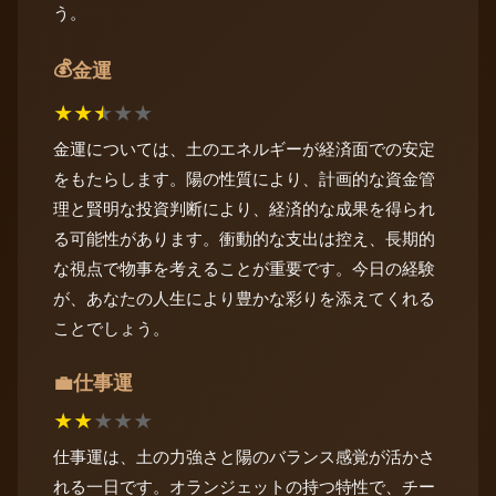
う。
💰
金運
★
★
★
★
★
金運については、土のエネルギーが経済面での安定
をもたらします。陽の性質により、計画的な資金管
理と賢明な投資判断により、経済的な成果を得られ
る可能性があります。衝動的な支出は控え、長期的
な視点で物事を考えることが重要です。今日の経験
が、あなたの人生により豊かな彩りを添えてくれる
ことでしょう。
仕事運
💼
★
★
★
★
★
仕事運は、土の力強さと陽のバランス感覚が活かさ
れる一日です。オランジェットの持つ特性で、チー