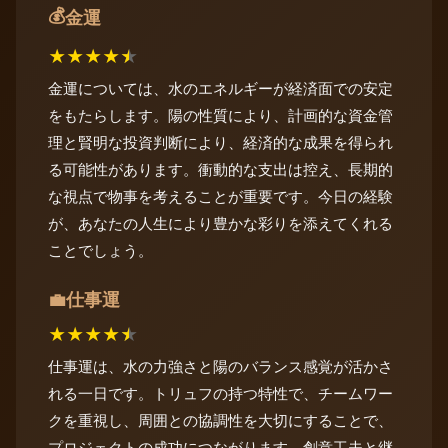
💰
金運
★
★
★
★
★
金運については、水のエネルギーが経済面での安定
をもたらします。陽の性質により、計画的な資金管
理と賢明な投資判断により、経済的な成果を得られ
る可能性があります。衝動的な支出は控え、長期的
な視点で物事を考えることが重要です。今日の経験
が、あなたの人生により豊かな彩りを添えてくれる
ことでしょう。
仕事運
💼
★
★
★
★
★
仕事運は、水の力強さと陽のバランス感覚が活かさ
れる一日です。トリュフの持つ特性で、チームワー
クを重視し、周囲との協調性を大切にすることで、
プロジェクトの成功につながります。創意工夫と継