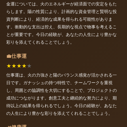
金運については、火のエネルギーが経済面での安定をもた
らします。陽の性質により、計画的な資金管理と賢明な投
資判断により、経済的な成果を得られる可能性がありま
す。衝動的な支出は控え、長期的な視点で物事を考えるこ
とが重要です。今日の経験が、あなたの人生により豊かな
彩りを添えてくれることでしょう。
仕事運
💼
★
★
★
★
★
仕事運は、火の力強さと陽のバランス感覚が活かされる一
日です。ガナッシュの持つ特性で、チームワークを重視
し、周囲との協調性を大切にすることで、プロジェクトの
成功につながります。創意工夫と継続的な努力により、期
待以上の結果を得られるでしょう。今日の経験が、あなた
の人生により豊かな彩りを添えてくれることでしょう。