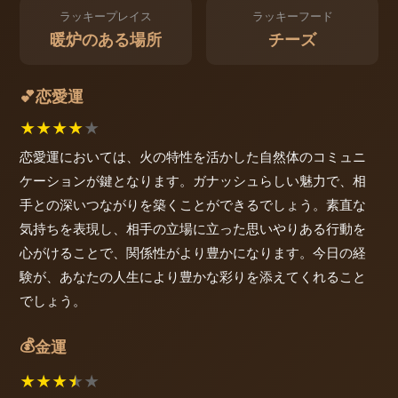
ラッキープレイス
ラッキーフード
暖炉のある場所
チーズ
恋愛運
💕
★
★
★
★
★
恋愛運においては、火の特性を活かした自然体のコミュニ
ケーションが鍵となります。ガナッシュらしい魅力で、相
手との深いつながりを築くことができるでしょう。素直な
気持ちを表現し、相手の立場に立った思いやりある行動を
心がけることで、関係性がより豊かになります。今日の経
験が、あなたの人生により豊かな彩りを添えてくれること
でしょう。
💰
金運
★
★
★
★
★