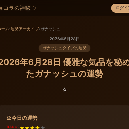
ョコラの神秘 ✨
ログイ
×
ホーム
運勢アーカイブ
ガナッシュ
›
›
2026年6月28日
ガナッシュタイプの運勢
2026年6月28日 優雅な気品を秘
たガナッシュの運勢
⭐️
今日の運勢
🔮
TEST: 4.0
★
★
★
★
★