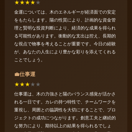
★
★
★
★
★
金運については、木のエネルギーが経済面での安定
をもたらします。陽の性質により、計画的な資金管
理と賢明な投資判断により、経済的な成果を得られ
る可能性があります。衝動的な支出は控え、長期的
な視点で物事を考えることが重要です。今日の経験
が、あなたの人生により豊かな彩りを添えてくれる
ことでしょう。
仕事運
💼
★
★
★
★
★
仕事運は、木の力強さと陽のバランス感覚が活かさ
れる一日です。カレの持つ特性で、チームワークを
重視し、周囲との協調性を大切にすることで、プロ
ジェクトの成功につながります。創意工夫と継続的
な努力により、期待以上の結果を得られるでしょ