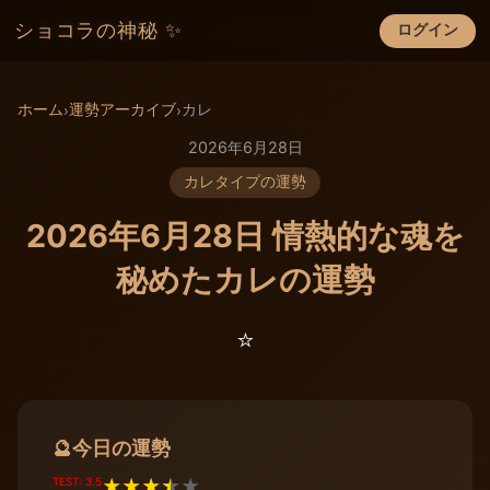
ショコラの神秘 ✨
ログイン
×
ホーム
運勢アーカイブ
カレ
›
›
2026年6月28日
カレタイプの運勢
2026年6月28日 情熱的な魂を
秘めたカレの運勢
⭐️
今日の運勢
🔮
TEST: 3.5
★
★
★
★
★